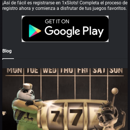
¡Así de fácil es registrarse en 1xSlots! Completa el proceso de
registro ahora y comienza a disfrutar de tus juegos favoritos.
Blog