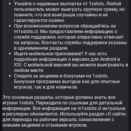
Узнайте о надежных выплатах от 1xslots. Любой
пользователь может выиграть крупную сумму, но
помните, что все выигрыши случайны и не
гарантируются казино.
При возникновении вопросов обращайтесь на
m1xslots.cl. Мы предоставляем информацию о
службе поддержки, которая оперативно отвечает
на запросы. Контакты службы поддержки указаны
в одноименном разделе.
Ищете мобильное приложение? У нас есть
подробная информация о версиях для Android и
IOS. С мобильной версией вы можете выигрывать в
любом месте.
Следите за акциями и бонусами на 1xslots.
Бонусная программа выгодна как для опытных
игроков, так и для новичков.
Это основные разделы, которые должны знать все
игроки 1xslots. Переходите по ссылкам для детальной
информации. Вся информация на m1xslots.cl актуальна
и регулярно обновляется. Используйте раздел «О сайте»
для перехода на рабочие зеркала, ознакомления с
новыми акциями и отзывами игроков.