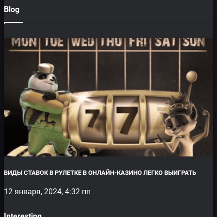
Blog
ВИДЫ СТАВОК В РУЛЕТКЕ В ОНЛАЙН-КАЗИНО ЛЕГКО ВЫИГРАТЬ
12 января, 2024, 4:32 пп
Interesting