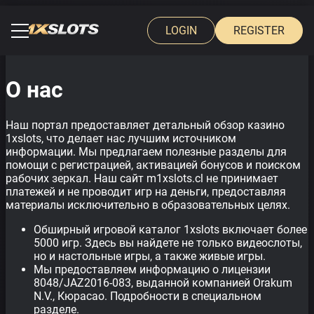
Skip
to
LOGIN
REGISTER
content
О нас
Наш портал предоставляет детальный обзор казино
1xslots, что делает нас лучшим источником
информации. Мы предлагаем полезные разделы для
помощи с регистрацией, активацией бонусов и поиском
рабочих зеркал. Наш сайт m1xslots.cl не принимает
платежей и не проводит игр на деньги, предоставляя
материалы исключительно в образовательных целях.
Обширный игровой каталог 1xslots включает более
5000 игр. Здесь вы найдете не только видеослоты,
но и настольные игры, а также живые игры.
Мы предоставляем информацию о лицензии
8048/JAZ2016-083, выданной компанией Orakum
N.V., Кюрасао. Подробности в специальном
разделе.