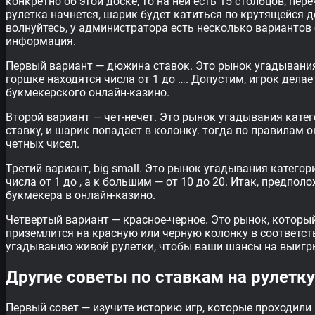
конкретно об этой доске, то на ней есть 15 столбцов, п
рулетка начнется, шарик будет катиться по крутящейся д
волнуйтесь, у администратора есть несколько вариантов 
информация.
Первый вариант — дюжина ставок. Это рынок угадывания ч
горшке находятся числа от 1 до …. Допустим, игрок делает
букмекерского онлайн-казино.
Второй вариант — чет-нечет. Это рынок угадывания катег
ставку, и шарик попадает в колонку. тогда по правилам о
четных чисел.
Третий вариант, big small. Это рынок угадывания катего
числа от 1 до , а к большим — от 10 до 20. Итак, предпо
букмекера в онлайн-казино.
Четвертый вариант — красное-черное. Это рынок, который
приземлится на красную или черную колонку в соответст
угадыванию живой рулетки, чтобы ваши шансы на выиг
Другие советы по ставкам на рулетку
Первый совет — изучите историю игр, которые проходили