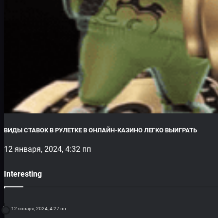
ВИДЫ СТАВОК В РУЛЕТКЕ В ОНЛАЙН-КАЗИНО ЛЕГКО ВЫИГРАТЬ
12 января, 2024, 4:32 пп
Interesting
12 января, 2024, 4:27 пп