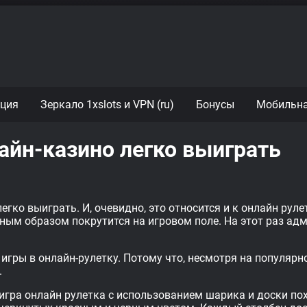
ация
Зеркало 1xslots и VPN (ru)
Бонусы
Мобильна
лайн-казино легко выиграть
егко выиграть. И, очевидно, это относится и к онлайн руле
айным образом покрутится на игровом поле. На этот раз ад
гры в онлайн-рулетку. Потому что, несмотря на популярнос
.
 игра онлайн рулетка с использованием шарика и доски по