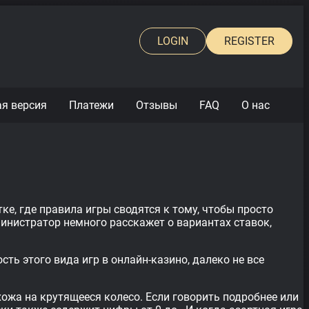
LOGIN
REGISTER
я версия
Платежи
Отзывы
FAQ
О нас
тке, где правила игры сводятся к тому, чтобы просто
министратор немного расскажет о вариантах ставок,
ть этого вида игр в онлайн-казино, далеко не все
хожа на крутящееся колесо. Если говорить подробнее или