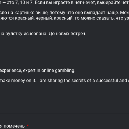
— это 7, 10 и 7. Если вы играете в чет-нечет, выбирайте че
сло на картинке выше, потому что оно выпадает чаще. Межд
яются красный, черный, красный, то можно сказать, что у
а рулетку исчерпана. До новых встреч.
experience, expert in online gambling.
 make money on it. I am sharing the secrets of a successful and s
ля помечены
*