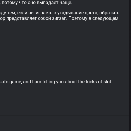
т, потому что оно выпадает чаще.
у тем, если вы играете в угадывание цвета, обратите
зор представляет собой зигзаг. Поэтому в следующем
afe game, and I am telling you about the tricks of slot