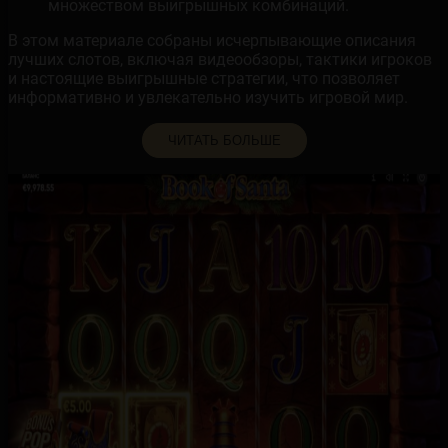
множеством выигрышных комбинаций.
В этом материале собраны исчерпывающие описания
лучших слотов, включая видеообзоры, тактики игроков
и настоящие выигрышные стратегии, что позволяет
информативно и увлекательно изучить игровой мир.
ЧИТАТЬ БОЛЬШЕ