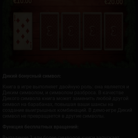
Дикий бонусный символ:
Книга в игре выполняет двойную роль: она является и
Диким символом, и символом разброса. В качестве
Дикого символа книга может заменить любой другой
символ на барабанах, повышая ваши шансы на
создание выигрышных комбинаций. В демо-игре Дикий
символ не превращается в другие символы.
Функция бесплатных вращений:
Выпадение 3 или более символов книги запускает