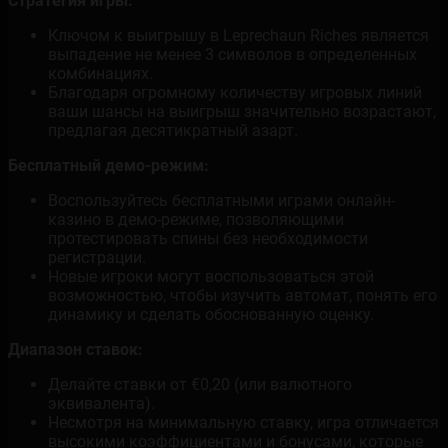
Стратегия игры:
Ключом к выигрышу в Leprechaun Riches является
выпадение не менее 3 символов в определенных
комбинациях.
Благодаря огромному количеству игровых линий
ваши шансы на выигрыш значительно возрастают,
предлагая десятикратный азарт.
Бесплатный демо-режим:
Воспользуйтесь бесплатными играми онлайн-
казино в демо-режиме, позволяющими
протестировать спины без необходимости
регистрации.
Новые игроки могут воспользоваться этой
возможностью, чтобы изучить автомат, понять его
динамику и сделать обоснованную оценку.
Диапазон ставок:
Делайте ставки от €0,20 (или валютного
эквивалента).
Несмотря на минимальную ставку, игра отличается
высокими коэффициентами и бонусами, которые