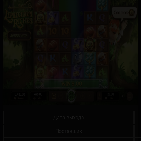
Дата выхода
Поставщик