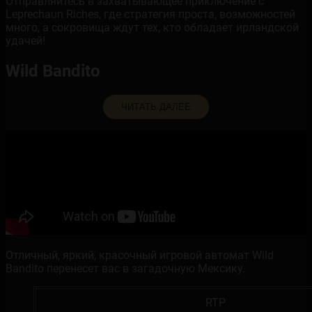
Отправляйтесь в захватывающее приключение с
Leprechaun Riches, где стратегия проста, возможностей
много, а сокровища ждут тех, кто обладает ирландской
удачей!
Wild Bandito
ЧИТАТЬ ДАЛЕЕ
Отличный, яркий, красочный игровой автомат Wild
Bandito перенесет вас в загадочную Мексику.
RTP