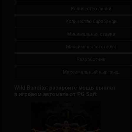
Количество линий
Количество барабанов
Минимальная ставка
Максимальная ставка
Разработчик
Максимальный выигрыш
Wild Bandito: раскройте мощь выплат
в игровом автомате от PG Soft