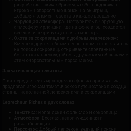
разработан таким образом, чтобы предложить
игрокам невероятные шансы на выигрыш,
добавляя элемент азарта в каждое вращение.
Чарующая атмосфера:
Погрузитесь в чарующую
атмосферу Ирландии, где на фоне игры создается
веселая и непринужденная атмосфера.
Охота за сокровищами с добрым лепреконом:
Вместе с дружелюбным лепреконом отправляйтесь
на поиски сокровищ, открывайте спрятанные
богатства и наслаждайтесь дружеским общением с
этим очаровательным персонажем.
Захватывающая тематика:
Слот передает суть ирландского фольклора и магии,
предлагая игрокам тематическое путешествие в сердце
страны, наполненной лепреконами и сокровищами.
Leprechaun Riches в двух словах:
Тематика
: Ирландский фольклор и сокровища.
Атмосфера
: Веселая, непринужденная и
расслабляющая.
Персонаж
: Добрый лепрекон, ведущий поиски