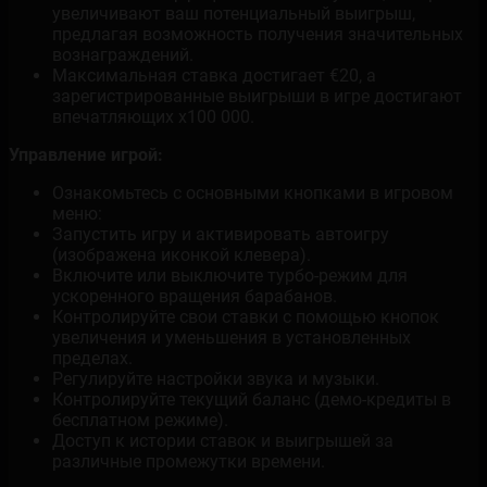
увеличивают ваш потенциальный выигрыш,
предлагая возможность получения значительных
вознаграждений.
Максимальная ставка достигает €20, а
зарегистрированные выигрыши в игре достигают
впечатляющих x100 000.
Управление игрой:
Ознакомьтесь с основными кнопками в игровом
меню:
Запустить игру и активировать автоигру
(изображена иконкой клевера).
Включите или выключите турбо-режим для
ускоренного вращения барабанов.
Контролируйте свои ставки с помощью кнопок
увеличения и уменьшения в установленных
пределах.
Регулируйте настройки звука и музыки.
Контролируйте текущий баланс (демо-кредиты в
бесплатном режиме).
Доступ к истории ставок и выигрышей за
различные промежутки времени.