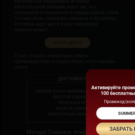
Нетронутые ландшафты и тайны
Монгольской империи ждут тех, кто
отважится отправиться в сердце дикой степи.
Готовы ли вы раскрыть секреты и богатства,
которые ждут вас в этом эпическом
приключении?
ЧИТАТЬ ДАЛЕЕ
Стоит сказать несколько слов о
преимуществах и недостатках этого онлайн-
слота.
ДОСТОИНСТВА
Активируйте промо
низкий порог минимальной ставки
100 бесплатн
простое управление
Промокод (коп
бонусные игры
игра на удвоение
SUMME
бесплатный режим игры
ЗАБРАТЬ 
Mongol Treasure: откройте