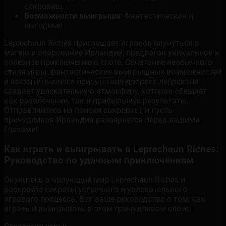
сокровищ.
Возможности выигрыша
: Фантастические и
выгодные.
Leprechaun Riches приглашает игроков окунуться в
магию и очарование Ирландии, предлагая уникальное и
полезное приключение в слоте. Сочетание необычного
стиля игры, фантастических выигрышных возможностей
и восхитительного присутствия доброго лепрекона
создает увлекательную атмосферу, которая обещает
как развлечение, так и прибыльные результаты.
Отправляйтесь на поиски сокровищ, и пусть
причудливая Ирландия развернется перед вашими
глазами!
Как играть и выигрывать в Leprechaun Riches:
Руководство по удачным приключениям
Окунитесь в чарующий мир Leprechaun Riches и
раскройте секреты успешного и увлекательного
игрового процесса. Вот ваше руководство о том, как
играть и выигрывать в этом причудливом слоте: