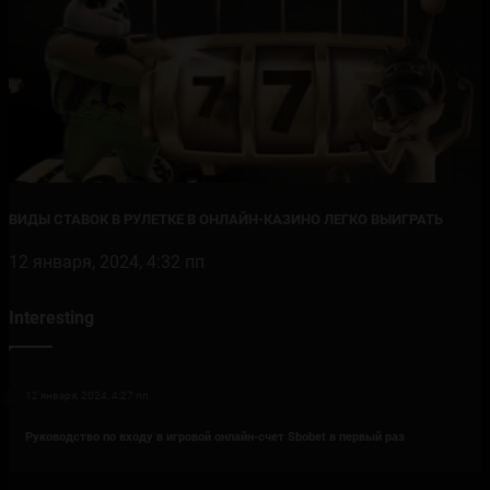
ВИДЫ СТАВОК В РУЛЕТКЕ В ОНЛАЙН-КАЗИНО ЛЕГКО ВЫИГРАТЬ
12 января, 2024, 4:32 пп
Interesting
12 января, 2024, 4:27 пп
Руководство по входу в игровой онлайн-счет Sbobet в первый раз