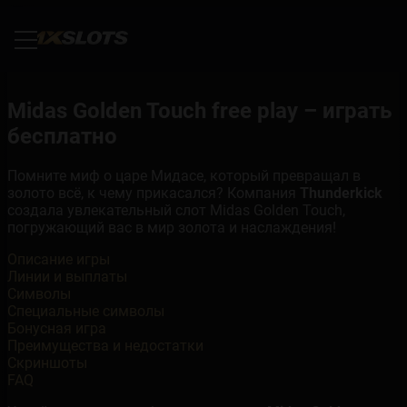
Skip
to
content
Midas Golden Touch free play – играть
бесплатно
Помните миф о царе Мидасе, который превращал в
золото всё, к чему прикасался? Компания
Thunderkick
создала увлекательный слот Midas Golden Touch,
погружающий вас в мир золота и наслаждения!
Описание игры
Линии и выплаты
Символы
Специальные символы
Бонусная игра
Преимущества и недостатки
Скриншоты
FAQ