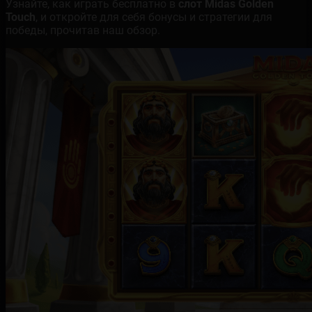
Узнайте, как играть бесплатно в
слот Midas Golden
Touch
, и откройте для себя бонусы и стратегии для
победы, прочитав наш обзор.