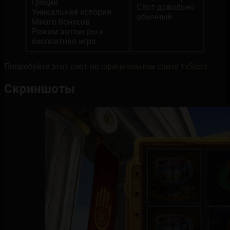
Греции
Слот довольно
Уникальная история
обычный
Много бонусов
Режим автоигры и
бесплатная игра
Попробуйте этот слот на
официальном сайте 1xSlots
.
Скриншоты