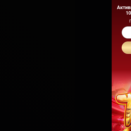
Актив
10