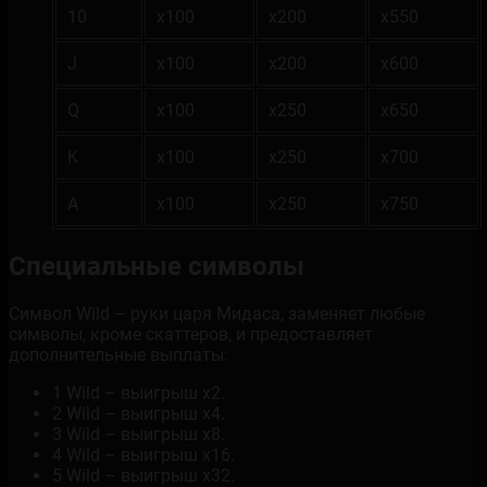
10
x100
x200
x550
J
x100
x200
x600
Q
x100
x250
x650
K
x100
x250
x700
A
x100
x250
x750
Специальные символы
Символ Wild – руки царя Мидаса, заменяет любые
символы, кроме скаттеров, и предоставляет
дополнительные выплаты:
1 Wild – выигрыш x2.
2 Wild – выигрыш x4.
3 Wild – выигрыш x8.
4 Wild – выигрыш x16.
5 Wild – выигрыш x32.